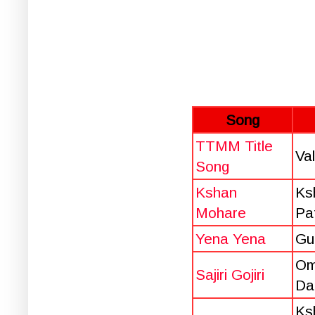
Song
TTMM Title
Va
Song
Kshan
Ksh
Mohare
Pa
Yena Yena
Gu
Om
Sajiri Gojiri
Da
Ksh