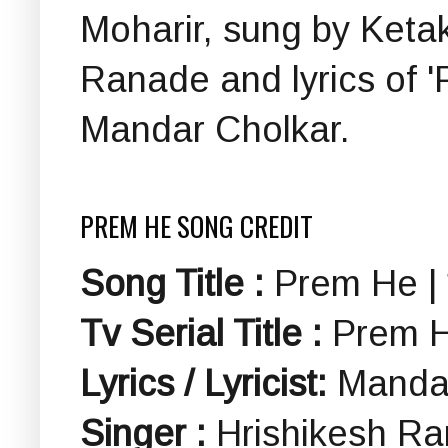
Moharir, sung by Keta
Ranade and lyrics of '
Mandar Cholkar.
PREM HE SONG CREDIT
Song Title :
Prem He | प्
Tv Serial Title :
Prem He 
Lyrics / Lyricist:
Manda
Singer :
Hrishikesh R