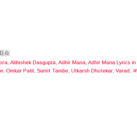
ora
,
Abhishek Dasgupta
,
Adhir Mana
,
Adhir Mana Lyrics in
e
,
Omkar Patil
,
Sumit Tambe
,
Utkarsh Dhotekar
,
Varad
,
अ