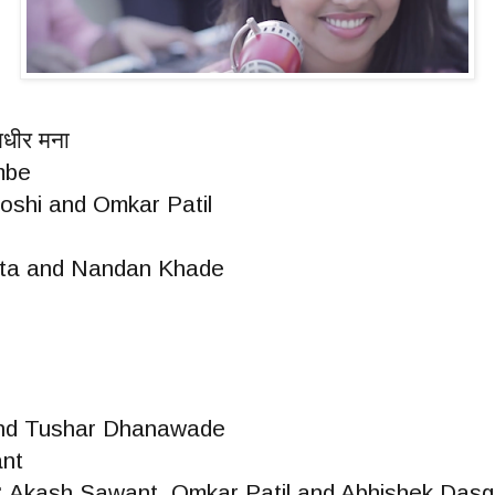
धीर मना
mbe
oshi and Omkar Patil
ta and Nandan Khade
nd Tushar Dhanawade
nt
:
Akash Sawant, Omkar Patil and Abhishek Dasg