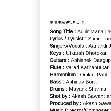
ADHIR MANA SONG CREDITS
Song Title :
Adhir Mana | अ
Lyrics / Lyricist :
Sumit Ta
Singers/Vocals :
Aanandi J
Keys :
Utkarsh Dhotekar
Guitars :
Abhishek Dasgup
Flute :
Varad Kathapurkar
Harmonium :
Omkar Patil
Bass :
Abhinav Bora
Drums :
Mayank Sharma
Shot by :
Akash Sawant a
Produced by :
Akash Sawa
Music Director/Composer 